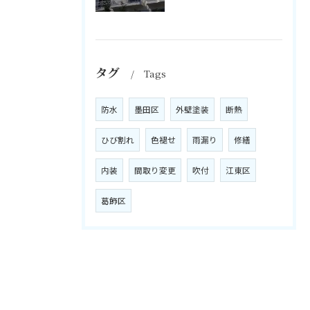
タグ
Tags
防水
墨田区
外壁塗装
断熱
ひび割れ
色褪せ
雨漏り
修繕
内装
間取り変更
吹付
江東区
葛飾区