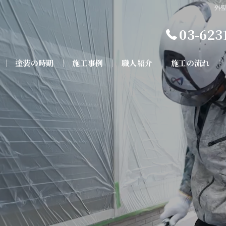
外
03-623
塗装の時期
施工事例
職人紹介
施工の流れ