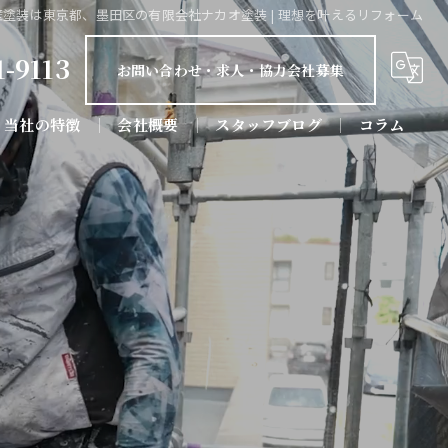
壁塗装は東京都、墨田区の有限会社ナカオ塗装 | 理想を叶えるリフォーム
1-9113
お問い合わせ・求人・協力会社募集
当社の特徴
会社概要
スタッフブログ
コラム
屋根塗装
防水工事
屋根工事
リフォーム
店舗