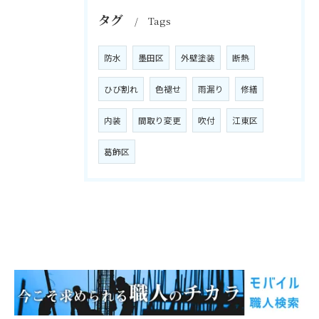
タグ
Tags
防水
墨田区
外壁塗装
断熱
ひび割れ
色褪せ
雨漏り
修繕
内装
間取り変更
吹付
江東区
葛飾区