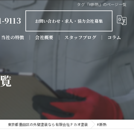
タグ『#断熱』のページ一覧
1-9113
お問い合わせ・求人・協力会社募集
当社の特徴
会社概要
スタッフブログ
コラム
屋根塗装
防水工事
一覧
屋根工事
リフォーム
店舗
東京都墨田区の外壁塗装なら有限会社ナカオ塗装
#断熱