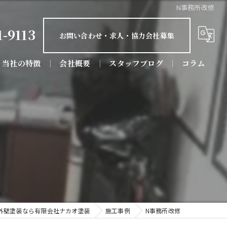
N事務所改修
1-9113
お問い合わせ・求人・協力会社募集
当社の特徴
会社概要
スタッフブログ
コラム
屋根塗装
防水工事
屋根工事
リフォーム
店舗
外壁塗装なら有限会社ナカオ塗装
施工事例
N事務所改修