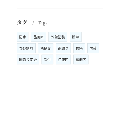
タグ
Tags
防水
墨田区
外壁塗装
断熱
ひび割れ
色褪せ
雨漏り
修繕
内装
間取り変更
吹付
江東区
葛飾区