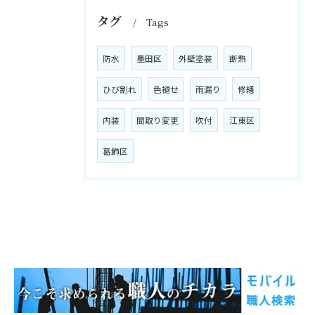
タグ
Tags
防水
墨田区
外壁塗装
断熱
ひび割れ
色褪せ
雨漏り
修繕
内装
間取り変更
吹付
江東区
葛飾区