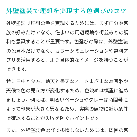
外壁カラーシミュレーション活用のポイン
ト
外壁塗装で理想を実現する色選びのコツ
無料アプリで外壁塗装シミュレーション体
外壁塗装で理想の色を実現するためには、まず自分や家
験
族の好みだけでなく、住まいの周辺環境や街並みとの調
外壁塗装色見本を正しく活用する方法
和も意識することが重要です。色選びの際は、外壁塗装
外壁塗装で人気色や高級感を出す配色のコツ
の色見本だけでなく、カラーシミュレーションや無料ア
プリを活用すると、より具体的なイメージを持つことが
外壁塗装で一番人気な色の魅力と理由
できます。
高級感ある外壁塗装カラーバリエーション
外壁塗装で人気色と高級感を両立する方法
特に日中と夕方、晴天と曇天など、さまざまな時間帯や
天候で色の見え方が変化するため、色決めは慎重に進め
ツートン配色が生み出す外壁塗装の洗練感
ましょう。例えば、明るいベージュやグレーは時間帯に
外壁塗装カラー組み合わせの選び方
よって印象が大きく異なるため、実際の建物に近い条件
カラーシミュレーション活用で納得の外壁へ
で確認することが失敗を防ぐポイントです。
外壁塗装カラーシミュレーションの始め方
また、外壁塗装色選びで後悔しないためには、周囲の家
外壁シュミレーション無料アプリの選び方