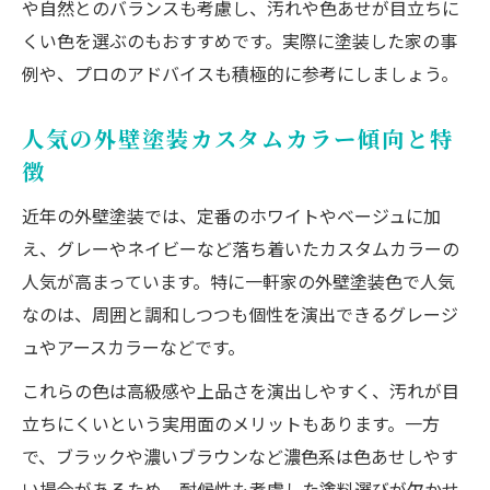
や自然とのバランスも考慮し、汚れや色あせが目立ちに
外壁塗装における色見本と実物の違い
くい色を選ぶのもおすすめです。実際に塗装した家の事
カラーシミュレーションで失敗を防ぐ方法
例や、プロのアドバイスも積極的に参考にしましょう。
外壁カラーシミュレーション無料活用術
色あせや汚れ対策も考えた外壁塗装提案
人気の外壁塗装カスタムカラー傾向と特
徴
外壁塗装で色あせしない色の選び方
汚れが目立たない外壁塗装カラーの特徴
近年の外壁塗装では、定番のホワイトやベージュに加
外壁塗装のメンテナンス性と色選びの関係
え、グレーやネイビーなど落ち着いたカスタムカラーの
人気が高まっています。特に一軒家の外壁塗装色で人気
長持ちする外壁塗装色の選定ポイント
なのは、周囲と調和しつつも個性を演出できるグレージ
外壁塗装で失敗しない色あせ対策術
ュやアースカラーなどです。
外壁塗装の色見本と無料アプリ徹底活用方法
これらの色は高級感や上品さを演出しやすく、汚れが目
外壁塗装色見本の正しいチェック方法
立ちにくいという実用面のメリットもあります。一方
無料アプリで外壁カラーを徹底比較する
で、ブラックや濃いブラウンなど濃色系は色あせしやす
外壁塗装色見本と実物の差を理解する
い場合があるため、耐候性も考慮した塗料選びが欠かせ