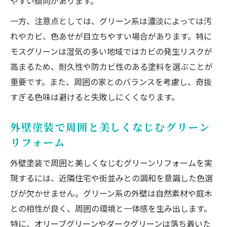
やすい傾向があります。
外壁塗装で緑系と相性の良い色の組み合わ
一方、注意点としては、グリーン系は濃淡によっては汚
せ
れやカビ、色あせが目立ちやすい場合があります。特に
外壁塗装で実現するナチュラルな住まいづ
モスグリーンは湿気の多い地域ではカビの発生リスクが
くり
高まるため、耐久性や防カビ性のある塗料を選ぶことが
外壁塗装の色選びと風水を活かしたアドバ
重要です。また、周囲の家とのバランスを考慮し、奇抜
イス
すぎる色味は避けると失敗しにくくなります。
外壁塗装で周囲と美しくなじむグリーン
リフォーム
外壁塗装で周囲と美しくなじむグリーンリフォームを実
現するには、近隣住宅や街並みとの調和を意識した色選
びが欠かせません。グリーン系の外壁は自然素材や庭木
との相性が良く、周囲の環境と一体感を生み出します。
特に、オリーブグリーンやダークグリーンは落ち着いた