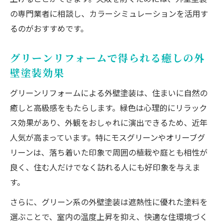
グリーンリフォームで際立つ外壁塗装の特
の専門業者に相談し、カラーシミュレーションを活用す
徴
るのがおすすめです。
外壁塗装によるグリーンの快適な住環境づ
くり
グリーンリフォームで得られる癒しの外
外壁塗装グリーン系選びで後悔しないために
壁塗装効果
外壁塗装でグリーン系を選ぶ際の注意点
グリーンリフォームによる外壁塗装は、住まいに自然の
グリーンリフォームの色選びで後悔しない
癒しと高級感をもたらします。緑色は心理的にリラック
コツ
ス効果があり、外観をおしゃれに演出できるため、近年
外壁塗装でのグリーン系失敗談から学ぶポ
人気が高まっています。特にモスグリーンやオリーブグ
イント
リーンは、落ち着いた印象で周囲の植栽や庭とも相性が
外壁塗装グリーン系で後悔しない組み合わ
良く、住む人だけでなく訪れる人にも好印象を与えま
せ術
す。
グリーン系外壁塗装後の満足度を高める秘
さらに、グリーン系の外壁塗装は遮熱性に優れた塗料を
訣
選ぶことで、室内の温度上昇を抑え、快適な住環境づく