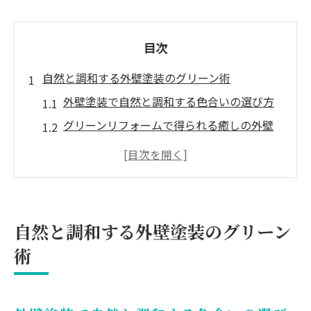
目次
自然と調和する外壁塗装のグリーン術
外壁塗装で自然と調和する色合いの選び方
グリーンリフォームで得られる癒しの外壁
塗装効果
外壁塗装とグリーン系配色のコツと注意点
外壁塗装で周囲と美しくなじむグリーンリ
フォーム
自然と調和する外壁塗装のグリーン
自然素材との相性が光る外壁塗装グリーン
術
選び
外壁塗装でおしゃれな緑の住まいを叶える
外壁塗装がおしゃれな緑の外観を演出する