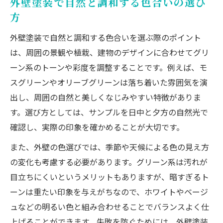
外壁塗装で自然と調和する色合いの選び
理由
方
グリーンリフォームで注目のおしゃれ外壁
外壁塗装で自然と調和する色合いを選ぶ際のポイント
塗装例
は、周囲の景観や植栽、建物のデザインに合わせてグリ
外壁塗装のグリーン系で印象を変えるポイ
ーン系のトーンや彩度を調整することです。例えば、モ
ント
スグリーンやオリーブグリーンは落ち着いた雰囲気を演
グリーンリフォームで叶える住まいの高級
出し、周囲の自然と美しくなじみやすい特徴がありま
感
す。選び方としては、サンプルを日中と夕方の自然光で
外壁塗装で失敗しない緑の色味選びのコツ
確認し、実際の印象を確かめることが大切です。
グリーンリフォームならではの魅力に迫る
また、外壁の色選びでは、季節や天候による色の見え方
外壁塗装で感じるグリーンリフォームの魅
の変化も考慮する必要があります。グリーン系は汚れが
力
目立ちにくいというメリットもありますが、暗すぎるト
緑の外壁塗装がもたらす癒やしと開放感
ーンは重たい印象を与えがちなので、ホワイトやベージ
外壁塗装のグリーン系が人気な理由とは
ュなどの明るい色と組み合わせることでバランスよく仕
上げることができます。失敗を防ぐためには、外壁塗装