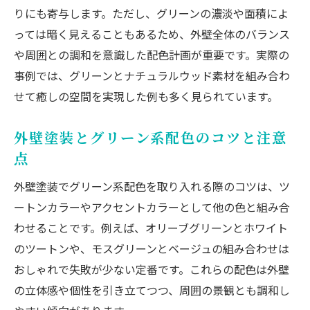
グリーン外壁が持つデメリットを克服する方法
りにも寄与します。ただし、グリーンの濃淡や面積によ
外壁塗装でグリーンのデメリットを抑える
っては暗く見えることもあるため、外壁全体のバランス
工夫
や周囲との調和を意識した配色計画が重要です。実際の
グリーングレーなど外壁塗装の色選び対策
事例では、グリーンとナチュラルウッド素材を組み合わ
外壁塗装で緑色の後悔を防ぐメンテナンス
せて癒しの空間を実現した例も多く見られています。
術
外壁塗装とグリーン系配色のコツと注意
外壁塗装グリーン系の色あせとカビ対策の
点
方法
グリーンリフォームのデメリットを解消す
外壁塗装でグリーン系配色を取り入れる際のコツは、ツ
るアイデア
ートンカラーやアクセントカラーとして他の色と組み合
外壁塗装の色選びで自然体の美しさを実感
わせることです。例えば、オリーブグリーンとホワイト
のツートンや、モスグリーンとベージュの組み合わせは
外壁塗装で感じる自然体の美しさと調和
おしゃれで失敗が少ない定番です。これらの配色は外壁
グリーンリフォームに合う外壁塗装の色選
の立体感や個性を引き立てつつ、周囲の景観とも調和し
び