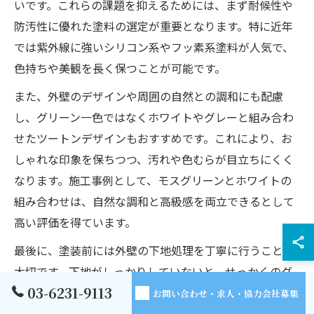
いです。これらの課題を抑えるためには、まず耐候性や
防汚性に優れた塗料の選定が重要となります。特に近年
では紫外線に強いシリコン系やフッ素系塗料が人気で、
色持ちや美観を長く保つことが可能です。
また、外壁のデザインや周囲の自然との調和にも配慮
し、グリーン一色ではなくホワイトやグレーと組み合わ
せたツートンデザインもおすすめです。これにより、お
しゃれな印象を保ちつつ、汚れや色むらが目立ちにくく
なります。施工事例として、モスグリーンとホワイトの
組み合わせは、自然な調和と高級感を両立できるとして
高い評価を得ています。
最後に、塗装前には外壁の下地処理を丁寧に行うことが
大切です。下地がしっかりしていないと、せっかくのグ
03-6231-9113
リーン塗装も早期に劣化する恐れがあります。専門業者
お問い合わせ・求人・協力会社募集
による現場調査と適切な下地補修を必ず行いましょう。