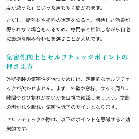
断熱材選びが外壁塗装の気密性向上に与え
度が減った」といった声も多く聞かれます。
る影響
ただし、断熱材や塗料の選定を誤ると、期待した効果が
セルフチェックで塗装劣化を見抜くコツ
得られない場合もあるため、専門家と相談しながら自宅
外壁塗装のセルフチェックで劣化を早期把
に最適な組み合わせを選ぶことが大切です。
握
チェック項目を押さえた塗装メンテナンス
気密性向上とセルフチェックポイントの
のポイント
押さえ方
外壁塗装のセルフチェックシート活用術を
外壁塗装の気密性を保つためには、定期的なセルフチェ
解説
ックが欠かせません。まず、外壁や窓枠、サッシ周りに
気密性を守るための塗装劣化サインに注目
隙間やひび割れがないかを目視で確認しましょう。塗膜
外壁塗装と断熱材の点検タイミングを見極
の剥がれや膨れも気密性低下のサインとなります。
める
セルフチェックの際は、以下のポイントを意識すると効
快適な住環境を叶える断熱塗料の特徴
果的です。
外壁塗装に使える断熱塗料の特徴と選び方