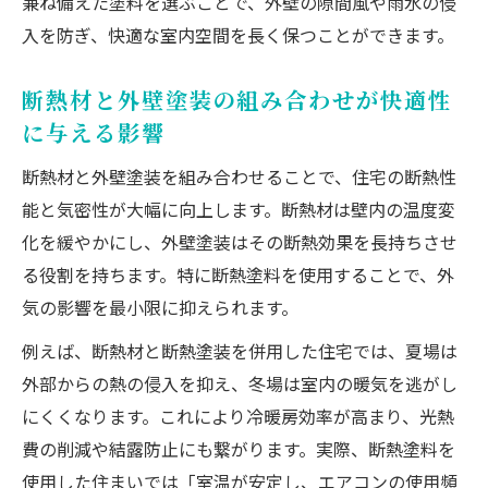
兼ね備えた塗料を選ぶことで、外壁の隙間風や雨水の侵
断熱塗料の種類と外壁塗装の適切な選択法
入を防ぎ、快適な室内空間を長く保つことができます。
外壁塗装で気密性と断熱性を両立させるポ
イント
断熱材と外壁塗装の組み合わせが快適性
に与える影響
セルフチェックで塗装の断熱性能を確認す
る方法
断熱材と外壁塗装を組み合わせることで、住宅の断熱性
外壁塗装に最適な断熱材とその役割を解説
能と気密性が大幅に向上します。断熱材は壁内の温度変
外壁塗装を検討するなら気密性が鍵
化を緩やかにし、外壁塗装はその断熱効果を長持ちさせ
る役割を持ちます。特に断熱塗料を使用することで、外
外壁塗装で気密性を高めるべき理由と効果
気の影響を最小限に抑えられます。
断熱と気密性を意識した外壁塗装の計画法
セルフチェックで外壁塗装の劣化を早期発
例えば、断熱材と断熱塗装を併用した住宅では、夏場は
見
外部からの熱の侵入を抑え、冬場は室内の暖気を逃がし
にくくなります。これにより冷暖房効率が高まり、光熱
外壁塗装のチェックシート活用で失敗を防
費の削減や結露防止にも繋がります。実際、断熱塗料を
ぐ方法
使用した住まいでは「室温が安定し、エアコンの使用頻