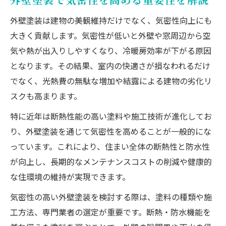
外壁塗装で断熱と快適性を実現する方法
外壁塗装は建物の美観維持だけでなく、気密性向上にも
外壁塗装の断熱効果で室内快適を実現する
大きく貢献します。気密性が低いと外壁や窓周辺から空
秘訣
気や熱が出入りしやすくなり、冷暖房効率が下がる原因
断熱塗料の特徴と快適な住まいづくりのポ
となります。その結果、室内の快適さが損なわれるだけ
イント
でなく、光熱費の無駄な増加や結露による建物の劣化リ
気密性アップに外壁塗装が果たす役割を詳
スクも高まります。
しく解説
特に近年は断熱性能の高い塗料や施工技術が進化してお
外壁塗装とセルフチェックで冷暖房効率を
り、外壁塗装を通じて気密性を高めることが一般的にな
向上
っています。これにより、住まい全体の断熱性と防水性
断熱材選びで外壁塗装の性能を最大限に活
が向上し、長期的なメンテナンスコストの削減や健康的
かす方法
な住環境の維持が実現できます。
断熱メリットを最大化する塗装選び
気密性の高い外壁塗装を検討する際は、塗料の種類や施
外壁塗装で断熱メリットを最大化する塗料
工方法、専門業者の選定が重要です。断熱・防水機能を
選びの基準