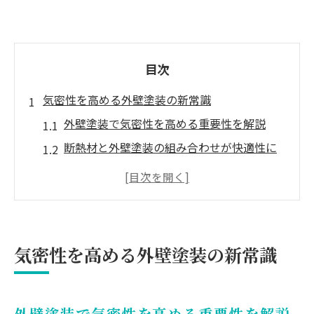
目次
気密性を高める外壁塗装の新常識
外壁塗装で気密性を高める重要性を解説
断熱材と外壁塗装の組み合わせが快適性に
与える影響
気密性向上とセルフチェックポイントの押
さえ方
外壁塗装の最新断熱技術で住まいを守るコ
気密性を高める外壁塗装の新常識
ツ
外壁塗装の気密性対策が省エネに結びつく
理由
外壁塗装で気密性を高める重要性を解説