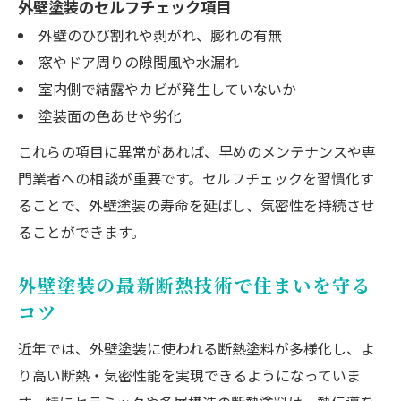
外壁塗装のセルフチェック項目
断熱塗料が快適な室内環境に与える効果
外壁のひび割れや剥がれ、膨れの有無
外壁塗装で断熱と気密性を両立する塗料選
窓やドア周りの隙間風や水漏れ
び
室内側で結露やカビが発生していないか
断熱塗料のメリットとデメリットを徹底比
塗装面の色あせや劣化
較
これらの項目に異常があれば、早めのメンテナンスや専
外壁塗装の遮熱・断熱塗料の違いと活用法
門業者への相談が重要です。セルフチェックを習慣化す
ることで、外壁塗装の寿命を延ばし、気密性を持続させ
ることができます。
外壁塗装の最新断熱技術で住まいを守る
コツ
近年では、外壁塗装に使われる断熱塗料が多様化し、よ
り高い断熱・気密性能を実現できるようになっていま