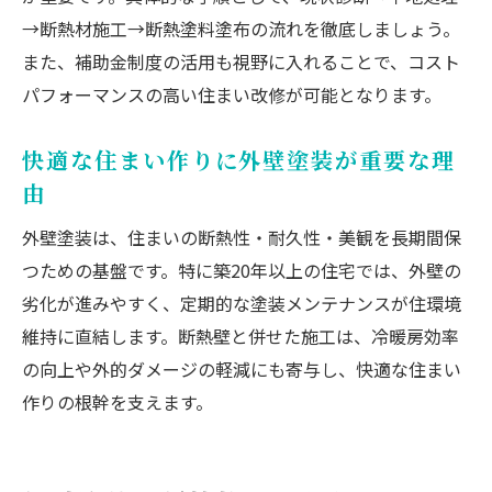
省エネにつながる外壁塗装の計画の立て方
→断熱材施工→断熱塗料塗布の流れを徹底しましょう。
断熱塗料の効果を高めるメンテナンス術
また、補助金制度の活用も視野に入れることで、コスト
断熱塗料のメリットと注意点を解説
パフォーマンスの高い住まい改修が可能となります。
外壁塗装の断熱塗料のメリットを詳しく解
快適な住まい作りに外壁塗装が重要な理
説
由
断熱塗料のデメリットと選択時の注意点
外壁塗装で断熱性と美観を両立する方法
外壁塗装は、住まいの断熱性・耐久性・美観を長期間保
つための基盤です。特に築20年以上の住宅では、外壁の
断熱塗料の効果なしとされる原因と対策
劣化が進みやすく、定期的な塗装メンテナンスが住環境
外壁塗装における断熱塗料の寿命と耐久性
維持に直結します。断熱壁と併せた施工は、冷暖房効率
メリットを活かすための外壁塗装のポイン
の向上や外的ダメージの軽減にも寄与し、快適な住まい
ト
作りの根幹を支えます。
補助金を活用した外壁断熱リフォーム術
外壁塗装の断熱リフォームに使える補助金
制度