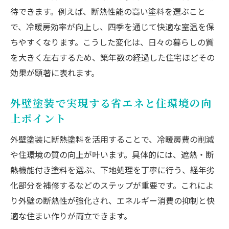
待できます。例えば、断熱性能の高い塗料を選ぶこと
築年数が経過した住宅に外壁塗装が必要な
で、冷暖房効率が向上し、四季を通じて快適な室温を保
理由
ちやすくなります。こうした変化は、日々の暮らしの質
外壁塗装の寿命と断熱性能を維持するポイ
を大きく左右するため、築年数の経過した住宅ほどその
ント
効果が顕著に表れます。
長期間放置した外壁塗装のリスクと対処法
築20年超住宅に求められる断熱塗装の選び
外壁塗装で実現する省エネと住環境の向
方
上ポイント
断熱塗料による外壁塗装の効果的なメンテ
外壁塗装に断熱塗料を活用することで、冷暖房費の削減
ナンス
や住環境の質の向上が叶います。具体的には、遮熱・断
外壁塗装が家の耐久性向上に与える影響
熱機能付き塗料を選ぶ、下地処理を丁寧に行う、経年劣
断熱塗料の種類と選び方のポイント
化部分を補修するなどのステップが重要です。これによ
外壁塗装に使える断熱塗料の主な種類をご
り外壁の断熱性が強化され、エネルギー消費の抑制と快
紹介
適な住まい作りが両立できます。