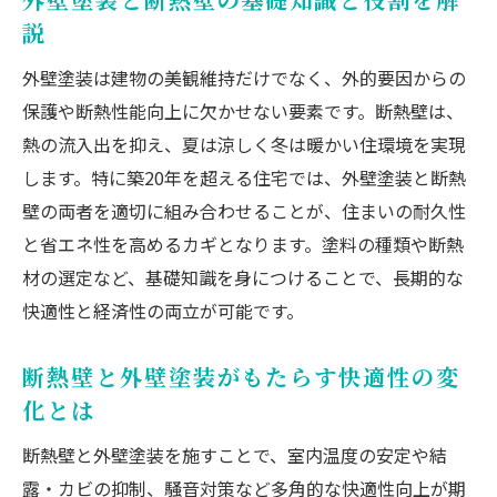
快適な住まい作りに外壁塗装が重要な理由
説
外壁塗装の断熱効果は本当にある？
外壁塗装は建物の美観維持だけでなく、外的要因からの
外壁塗装による断熱効果のメカニズムと仕
保護や断熱性能向上に欠かせない要素です。断熱壁は、
組み
熱の流入出を抑え、夏は涼しく冬は暖かい住環境を実現
断熱塗料と外壁塗装の実際の効果を比較解
します。特に築20年を超える住宅では、外壁塗装と断熱
説
壁の両者を適切に組み合わせることが、住まいの耐久性
外壁塗装で断熱性を高めるポイントと注意
と省エネ性を高めるカギとなります。塗料の種類や断熱
点
材の選定など、基礎知識を身につけることで、長期的な
外壁塗装の断熱効果がもたらす光熱費の変
快適性と経済性の両立が可能です。
化
断熱壁と外壁塗装がもたらす快適性の変
断熱塗料は効果なしと言われる理由を検証
化とは
外壁塗装の断熱性向上で快適な住まいを実
感
断熱壁と外壁塗装を施すことで、室内温度の安定や結
露・カビの抑制、騒音対策など多角的な快適性向上が期
築年数が長い家に必要な断熱塗装とは