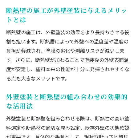
断熱塗料ランキングと選び方の重要ポイン
ト
断熱壁の施工が外壁塗装に与えるメリッ
トとは
外壁塗装の断熱塗料ガイナの特徴と評価
断熱塗料の価格と性能を比較する際の注意
断熱壁の施工は、外壁塗装の効果をより長持ちさせる役
点
割も担います。断熱層によって外壁への温度差や湿度の
外壁塗装で失敗しない断熱塗料選びのコツ
負担が軽減され、塗膜の劣化や剥離リスクが減少しま
す。さらに、断熱壁が加わることで塗装後の外壁表面温
DIY対応の断熱塗料と専門施工の違いを解説
度が安定し、塗料本来の性能が十分に発揮されやすくな
省エネを叶える外壁塗装の実践術
る点も大きなメリットです。
外壁塗装で省エネ住宅を実現するための方
法
外壁塗装と断熱壁の組み合わせの効果的
断熱塗料を活用した外壁塗装実践のポイン
な活用法
ト
外壁塗装と断熱壁を組み合わせる際は、断熱性の高い塗
外壁塗装と断熱壁で光熱費を削減するコツ
料選定や断熱材の適切な厚み設定、既存外壁の状態確認
外壁塗装の断熱効果を最大化する施工手順
が重要です。具体的な手順として、現状診断→下地処理