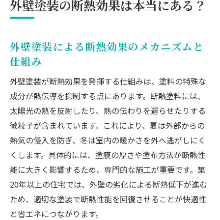
外壁塗装の断熱効果は本当にある？
断熱壁や外壁塗装の補助金申請方法と注意
点
外壁塗装による断熱効果のメカニズムと
補助金でお得に実現する外壁塗装のポイン
仕組み
ト
断熱塗料の導入で補助金を活用する手順
外壁塗装が断熱効果を発揮する仕組みは、塗料の特殊な
外壁塗装と補助金を組み合わせた費用対策
成分が熱伝導を抑制する点にあります。断熱塗料には、
省エネ外壁塗装で補助金を最大限に活用す
太陽光の熱を反射したり、熱の伝わりを遅らせたりする
る
微粒子が含まれています。これにより、夏は外部からの
熱気の侵入を防ぎ、冬は室内の暖かさを外へ逃がしにく
外壁塗装で長持ちする家を目指す方法
くします。具体的には、塗膜の厚さや塗布方法が断熱性
外壁塗装で家を長持ちさせるためのメンテ
能に大きく影響するため、専門的な施工が重要です。築
ナンス術
20年以上の住宅では、外壁の劣化による断熱低下が進む
断熱塗料を使った外壁塗装の耐久性向上策
ため、適切な塗装で断熱性能を回復させることが快適性
外壁塗装の断熱効果を維持する定期点検の
と省エネにつながります。