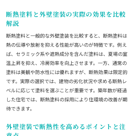
重要性
長寿命な外壁塗装の秘訣と選び方のポイン
断熱塗料と外壁塗装の実際の効果を比較
ト
解説
外壁塗装で断熱と防水を両立させる方法
断熱塗料と一般的な外壁塗装を比較すると、断熱塗料は
断熱壁と外壁塗装の効果的な組み合わせ事
熱の伝導や放射を抑える性能が高いのが特徴です。例え
例
ば、セラミック系や遮熱成分を含んだ塗料は、夏場の室
温上昇を抑え、冷房効率を向上させます。一方、通常の
塗料は美観や防水性には優れますが、断熱効果は限定的
です。実際の選択では、建物の劣化状況や求める断熱レ
ベルに応じて塗料を選ぶことが重要です。築年数が経過
した住宅では、断熱塗料の採用により住環境の改善が期
待できます。
外壁塗装で断熱性を高めるポイントと注
意点