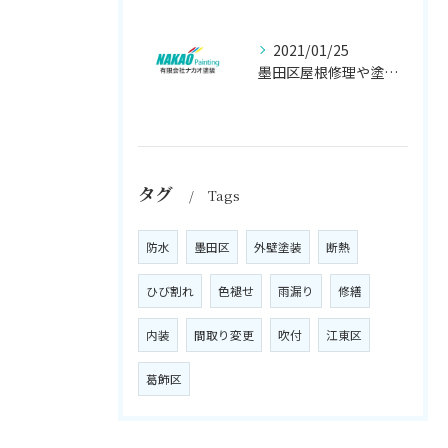
2021/01/25
墨田区屋根修理や塗装工事は、【人気のナカオ塗装へ！】
タグ
Tags
防水
墨田区
外壁塗装
断熱
ひび割れ
色褪せ
雨漏り
修繕
内装
間取り変更
吹付
江東区
葛飾区