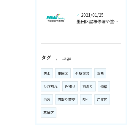
2021/01/25
墨田区屋根修理や塗装工事は、【人気のナカオ塗装へ！】
タグ
Tags
防水
墨田区
外壁塗装
断熱
ひび割れ
色褪せ
雨漏り
修繕
内装
間取り変更
吹付
江東区
葛飾区