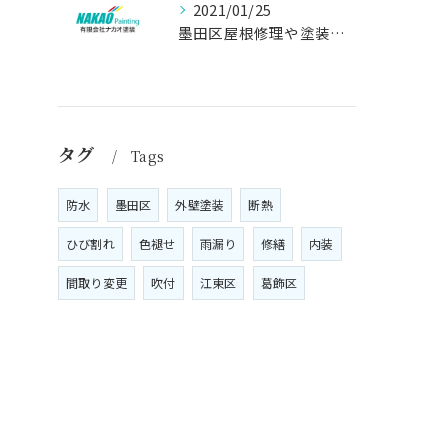
2021/01/25
墨田区屋根修理や塗装工事は、【人気のナカオ塗装へ！】
タグ
Tags
防水
墨田区
外壁塗装
断熱
ひび割れ
色褪せ
雨漏り
修繕
内装
間取り変更
吹付
江東区
葛飾区