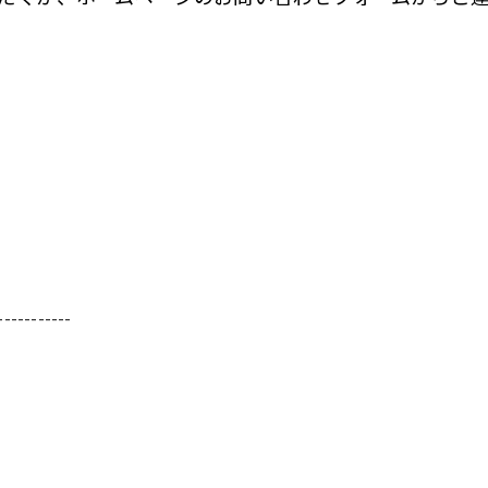
。
-----------