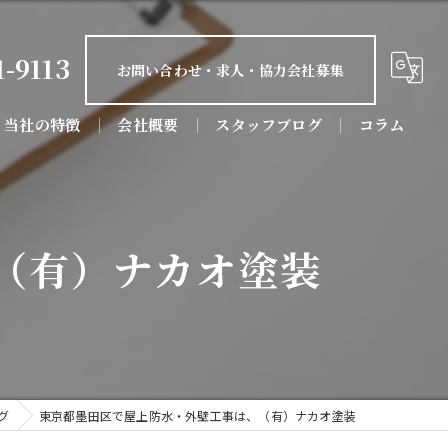
1-9113
お問い合わせ・求人・協力会社募集
当社の特徴
会社概要
スタッフブログ
コラム
屋根塗装
防水工事
（有）ナカオ塗装
屋根工事
リフォーム
店舗
グ
東京都墨田区で屋上防水・外壁工事は、（有）ナカオ塗装