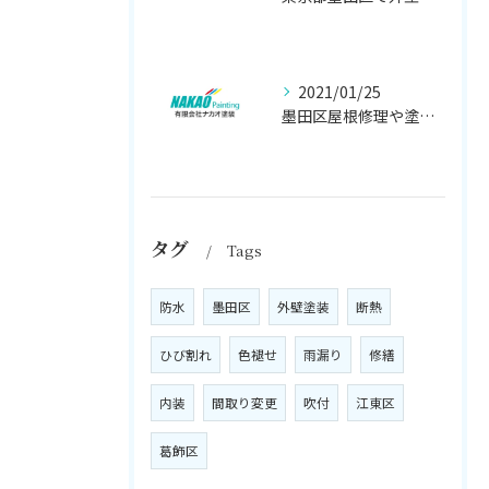
2021/01/25
墨田区屋根修理や塗装工事は、【人気のナカオ塗装へ！】
タグ
Tags
防水
墨田区
外壁塗装
断熱
ひび割れ
色褪せ
雨漏り
修繕
内装
間取り変更
吹付
江東区
葛飾区