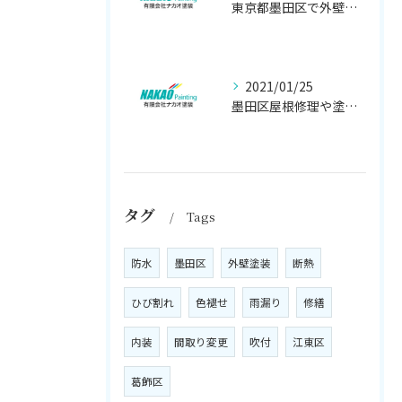
東京都墨田区で外壁塗り替え工事なら(有)ナカオ塗装にお任せ
2021/01/25
墨田区屋根修理や塗装工事は、【人気のナカオ塗装へ！】
タグ
Tags
防水
墨田区
外壁塗装
断熱
ひび割れ
色褪せ
雨漏り
修繕
内装
間取り変更
吹付
江東区
葛飾区