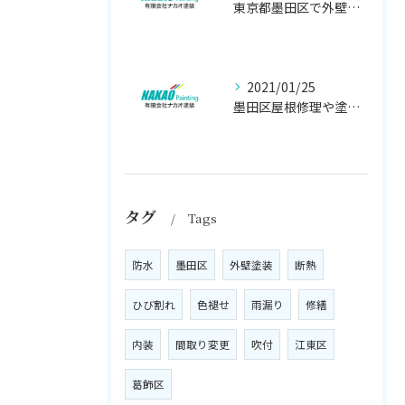
東京都墨田区で外壁塗り替え工事なら(有)ナカオ塗装にお任せ
2021/01/25
墨田区屋根修理や塗装工事は、【人気のナカオ塗装へ！】
タグ
Tags
防水
墨田区
外壁塗装
断熱
ひび割れ
色褪せ
雨漏り
修繕
内装
間取り変更
吹付
江東区
葛飾区