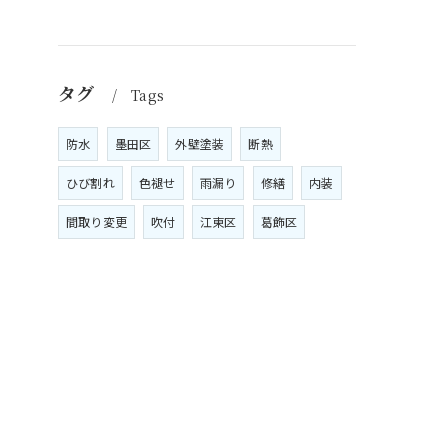
タグ
Tags
防水
墨田区
外壁塗装
断熱
ひび割れ
色褪せ
雨漏り
修繕
内装
間取り変更
吹付
江東区
葛飾区