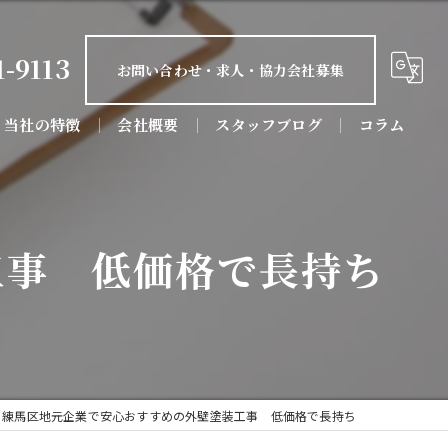
1-9113
お問い合わせ・求人・協力会社募集
当社の特徴
会社概要
スタッフブログ
コラム
屋根塗装
防水工事
工事 低価格で長持ち
屋根工事
リフォーム
店舗
練馬区地元企業で安心おすすめの外壁塗装工事 低価格で長持ち