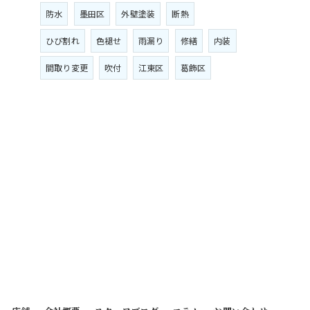
防水
墨田区
外壁塗装
断熱
ひび割れ
色褪せ
雨漏り
修繕
内装
間取り変更
吹付
江東区
葛飾区