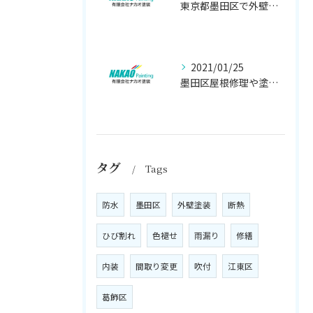
東京都墨田区で外壁塗り替え工事なら(有)ナカオ塗装にお任せ
2021/01/25
墨田区屋根修理や塗装工事は、【人気のナカオ塗装へ！】
タグ
Tags
防水
墨田区
外壁塗装
断熱
ひび割れ
色褪せ
雨漏り
修繕
内装
間取り変更
吹付
江東区
葛飾区