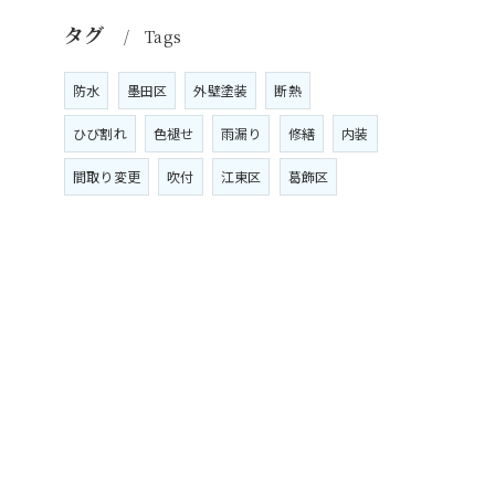
タグ
Tags
防水
墨田区
外壁塗装
断熱
ひび割れ
色褪せ
雨漏り
修繕
内装
間取り変更
吹付
江東区
葛飾区