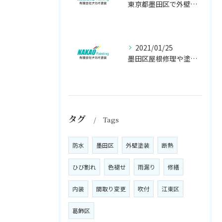
東京都墨田区で外壁塗り替え工事なら(有)ナカオ塗装にお任せ
2021/01/25
墨田区屋根修理や塗装工事は、【人気のナカオ塗装へ！】
タグ
Tags
防水
墨田区
外壁塗装
断熱
ひび割れ
色褪せ
雨漏り
修繕
内装
間取り変更
吹付
江東区
葛飾区